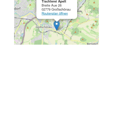
Tischlerei Apelt
l
Breite Aue 26
t
02779 Großschönau
Routenplan öffnen
e
r
n
a
t
i
v
e
:
Leaflet
, ©
OpenStreetMap
Mitwirkende
Türen in Zittau, Löbau &
Görlitz – Hochwertige